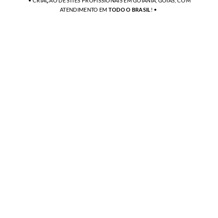
• CRIAÇÃO DE SITES PROFISSIONAIS EM GOIÂNIA, GOIÁS, COM
ATENDIMENTO EM
TODO O BRASIL
! •