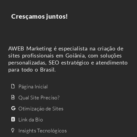
C
r
e
s
ç
a
m
o
s
j
u
n
t
o
s
!
AWEB Marketing é especialista na criação de
sites profissionais em Goiânia, com soluções
personalizadas, SEO estratégico e atendimento
para todo o Brasil.
Página Inicial
Qual Site Preciso?
Otimização de Sites
Link da Bio
Insights Tecnológicos