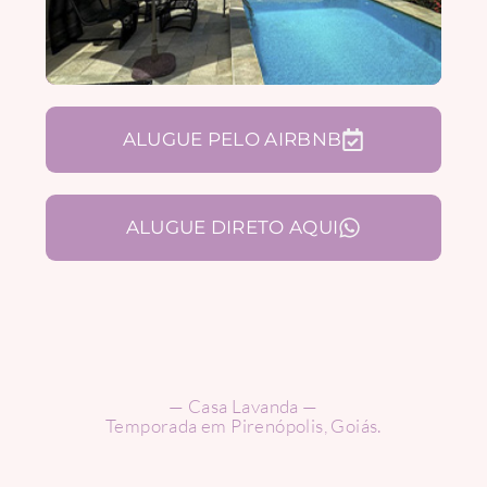
ALUGUE PELO AIRBNB
ALUGUE DIRETO AQUI
— Casa Lavanda —
Temporada em Pirenópolis, Goiás.