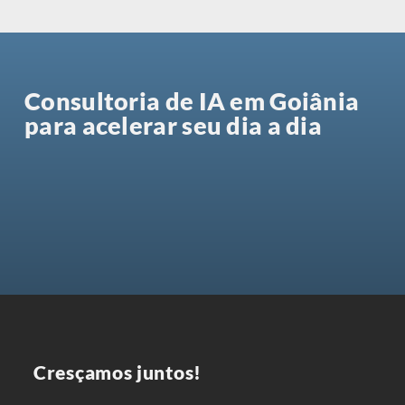
Consultoria de IA em Goiânia
para acelerar seu dia a dia
C
r
e
s
ç
a
m
o
s
j
u
n
t
o
s
!